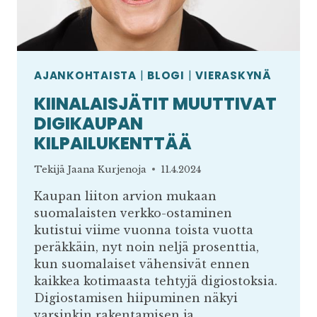
AJANKOHTAISTA
|
BLOGI
|
VIERASKYNÄ
KIINALAISJÄTIT MUUTTIVAT
DIGIKAUPAN
KILPAILUKENTTÄÄ
Tekijä
Jaana Kurjenoja
11.4.2024
Kaupan liiton arvion mukaan
suomalaisten verkko-ostaminen
kutistui viime vuonna toista vuotta
peräkkäin, nyt noin neljä prosenttia,
kun suomalaiset vähensivät ennen
kaikkea kotimaasta tehtyjä digiostoksia.
Digiostamisen hiipuminen näkyi
varsinkin rakentamisen ja