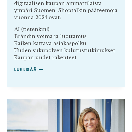
digitaalisen kaupan ammattilaista
ympäri Suomen. Shoptalkin pääteemoja
vuonna 2024 ovat:
AI (tietenkin!)
Brändin voima ja luottamus
Kaiken kattava asiakaspolku
Uuden sukupolven kulutustutkimukset
Kaupan uudet rakenteet
SHOPTALKISSA
LUE LISÄÄ
ENSIMMÄINEN
PÄIVÄ
TAKANA!