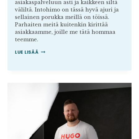
asiakaspalveluun asti ja kaikkeen siltä
väliltä. Intohimo on tässä hyvä ajuri ja
sellainen porukka meillä on töissä.
Parhaiten meitä kuitenkin kirittää
asiakkaamme, joille me tätä hommaa
teemme.
TUTUSTU
LUE LISÄÄ
VERKKOKAUPPIAASEEN
–
SUVI
MARKKO,
DERMOSHOP