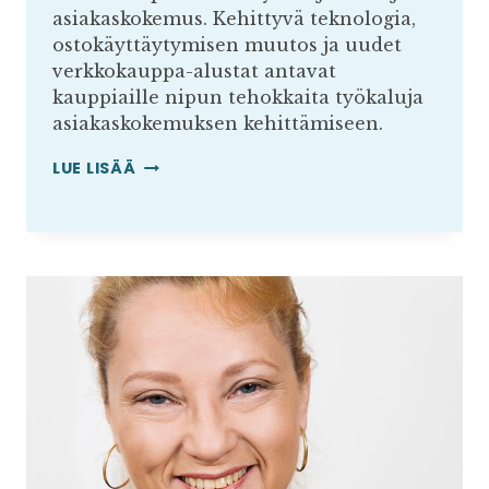
asiakaskokemus. Kehittyvä teknologia,
ostokäyttäytymisen muutos ja uudet
verkkokauppa-alustat antavat
kauppiaille nipun tehokkaita työkaluja
asiakaskokemuksen kehittämiseen.
NÄIN
LUE LISÄÄ
SYNTYY
HYVÄ
VERKKOKAUPAN
ASIAKASKOKEMUS
VUONNA
2024