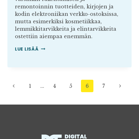
remontoinnin tuotteiden, kirjojen ja
kodin elektroniikan verkko-ostoksissa,
mutta esimerkiksi kosmetiikkaa,
lemmikkitarvikkeita ja elintarvikkeita
ostettiin aiempaa enemmän.
KIINALAISJÄTIT
LUE LISÄÄ
MUUTTIVAT
DIGIKAUPAN
KILPAILUKENTTÄÄ
SIVUNAVIGOINTI
Edellinen
Seuraa
1
…
4
5
6
7
sivu
sivu