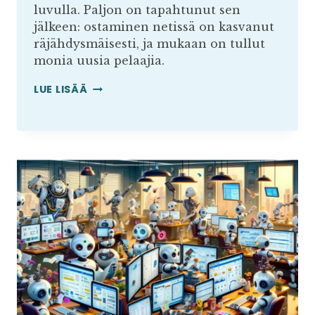
luvulla. Paljon on tapahtunut sen
jälkeen: ostaminen netissä on kasvanut
räjähdysmäisesti, ja mukaan on tullut
monia uusia pelaajia.
VERKKOKAUPPAMARKKINAA
LUE LISÄÄ
EI
OLE
VIELÄ
JAETTU