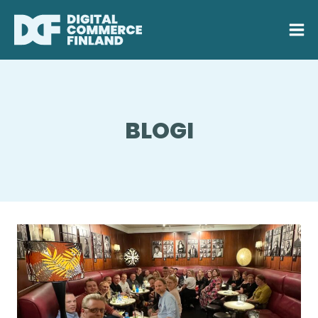
Siirry
sisältöön
BLOGI