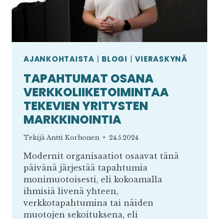
AJANKOHTAISTA
|
BLOGI
|
VIERASKYNÄ
TAPAHTUMAT OSANA
VERKKOLIIKETOIMINTAA
TEKEVIEN YRITYSTEN
MARKKINOINTIA
Tekijä
Antti Korhonen
24.5.2024
Modernit organisaatiot osaavat tänä
päivänä järjestää tapahtumia
monimuotoisesti, eli kokoamalla
ihmisiä livenä yhteen,
verkkotapahtumina tai näiden
muotojen sekoituksena, eli