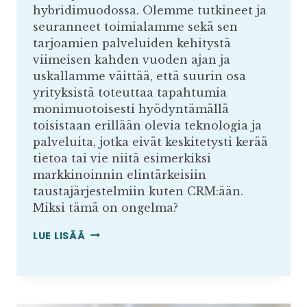
hybridimuodossa. Olemme tutkineet ja
seuranneet toimialamme sekä sen
tarjoamien palveluiden kehitystä
viimeisen kahden vuoden ajan ja
uskallamme väittää, että suurin osa
yrityksistä toteuttaa tapahtumia
monimuotoisesti hyödyntämällä
toisistaan erillään olevia teknologia ja
palveluita, jotka eivät keskitetysti kerää
tietoa tai vie niitä esimerkiksi
markkinoinnin elintärkeisiin
taustajärjestelmiin kuten CRM:ään.
Miksi tämä on ongelma?
TAPAHTUMAT
LUE LISÄÄ
OSANA
VERKKOLIIKETOIMINTAA
TEKEVIEN
YRITYSTEN
MARKKINOINTIA