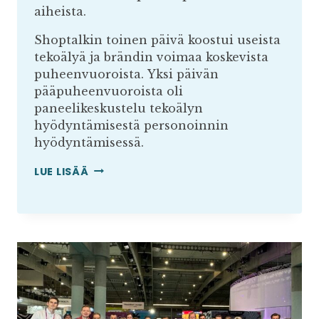
aiheista.
Shoptalkin toinen päivä koostui useista
tekoälyä ja brändin voimaa koskevista
puheenvuoroista. Yksi päivän
pääpuheenvuoroista oli
paneelikeskustelu tekoälyn
hyödyntämisestä personoinnin
hyödyntämisessä.
SHOPTALKIN
LUE LISÄÄ
TOINEN
PÄIVÄ
–
AI
MAINITAAN
JOKAISESSA
PUHEENVUOROSSA
TULEVAISUUDEN
AJURINA