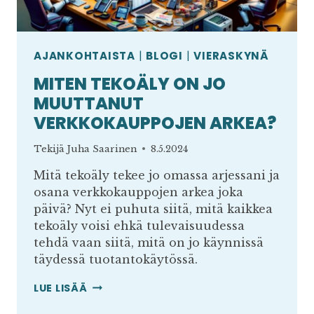
AJANKOHTAISTA
|
BLOGI
|
VIERASKYNÄ
MITEN TEKOÄLY ON JO
MUUTTANUT
VERKKOKAUPPOJEN ARKEA?
Tekijä
Juha Saarinen
8.5.2024
Mitä tekoäly tekee jo omassa arjessani ja
osana verkkokauppojen arkea joka
päivä? Nyt ei puhuta siitä, mitä kaikkea
tekoäly voisi ehkä tulevaisuudessa
tehdä vaan siitä, mitä on jo käynnissä
täydessä tuotantokäytössä.
MITEN
LUE LISÄÄ
TEKOÄLY