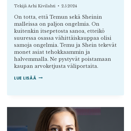
Tekijä
Arhi Kivilahti
2.5.2024
On totta, että Temun sekä Sheinin
malleissa on paljon ongelmia. On
kuitenkin itsepetosta sanoa, etteikö
suuressa osassa vähittäiskauppaa olisi
samoja ongelmia. Temu ja Shein tekevät
monet asiat tehokkaammin ja
halvemmalla. Ne pystyvät poistamaan
kaupan arvoketjusta väliportaita.
MITÄ
LUE LISÄÄ
TEMUSTA
TULISI
YMMÄRTÄÄ?