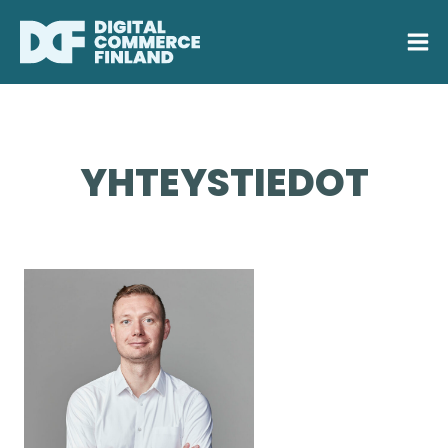
Siirry
sisältöön
YHTEYSTIEDOT