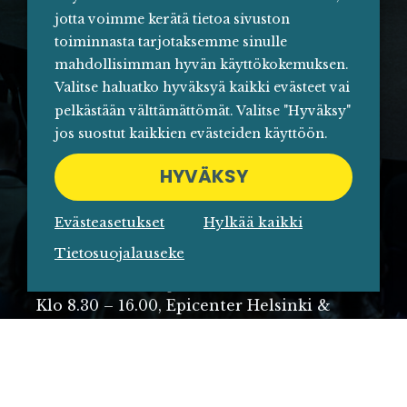
Klo 10.00 – 11.00
jotta voimme kerätä tietoa sivuston
toiminnasta tarjotaksemme sinulle
Ilmoittautuminen aukeaa 3.8.
mahdollisimman hyvän käyttökokemuksen.
Valitse haluatko hyväksyä kaikki evästeet vai
pelkästään välttämättömät. Valitse "Hyväksy"
jos suostut kaikkien evästeiden käyttöön.
HYVÄKSY
Evästeasetukset
Hylkää kaikki
22.9. VALMENNUSPÄIVÄ
Tietosuojalauseke
UUDET KEINOT JA KONSEPTIT
Klo 8.30 – 16.00, Epicenter Helsinki &
verkossa
Ilmoittautuminen aukeaa 11.8.