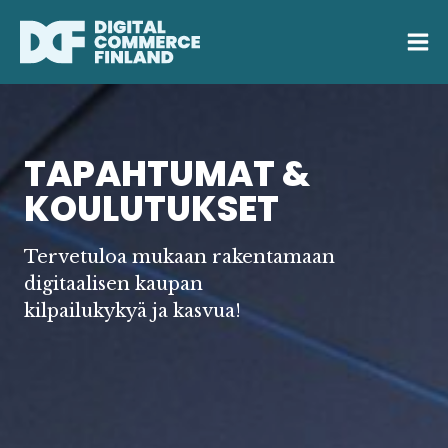
Siirry
sisältöön
TAPAHTUMAT &
KOULUTUKSET
Tervetuloa mukaan rakentamaan
digitaalisen kaupan
kilpailukykyä ja kasvua!