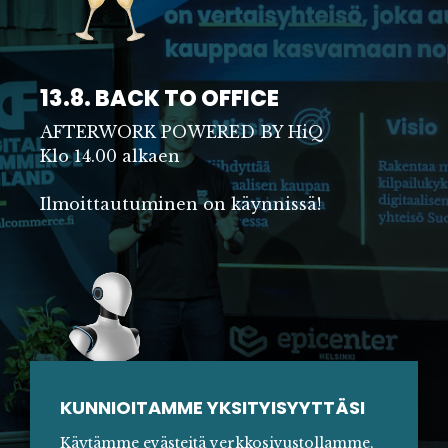
13.8. BACK TO OFFICE
AFTERWORK POWERED BY HiQ
Klo 14.00 alkaen
Ilmoittautuminen on käynnissä!
28.8. AGENTIC COMMERCE
KUNNIOITAMME YKSITYISYYTTÄSI
WEBINAARI
Käytämme evästeitä verkkosivustollamme,