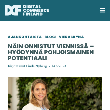
Siirry
sisältöön
AJANKOHTAISTA
BLOGI
VIERASKYNÄ
·
·
NÄIN ONNISTUT VIENNISSÄ –
HYÖDYNNÄ POHJOISMAINEN
POTENTIAALI
Kirjoittanut
Linda Nyberg
14.6.2024