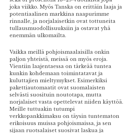
joka viikko. Myös Tanska on erittäin laaja ja
potentiaalinen markkina naapurimme
rinnalle, ja norjalaisetkin ovat tottuneita
tullausmuodollisuuksiin ja ostavat yhä
enemmän ulkomailta.
Vaikka meillä pohjoismaalaisilla onkin
paljon yhteistä, meissä on myös eroja.
Vientiin laajentaessa on tärkeää tuntea
kunkin kohdemaan toimintatavat ja
kuluttajien mieltymykset. Esimerkiksi
pakettiautomaatit ovat suomalaisten
selvästi suosituin noutotapa, mutta
norjalaiset vasta opettelevat niiden käyttöä.
Meille tuttuakin tutumpi
verkkopankkimaksu on täysin tuntematon
erikoisuus muissa pohjoismaissa, ja sen
sijaan ruotsalaiset suosivat laskua ja