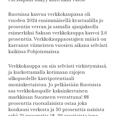
Ruotsissa kasvua verkkokaupassa oli
vuoden 2024 ensimmäisellä kvartaalilla jo
prosentin verran ja samalla ajanjaksolla
esimerkiksi Saksan verkkokauppa kasvoi 2,6
prosenttia. Verkkokauppaostajien määrä on
kasvanut viimeisten vuosien aikana selvästi
kaikissa Pohjoismaissa.
Verkkokauppa on siis selvästi virkistymässä,
ja kurkottamalla kotimaan rajojen
ulkopuolelle kasvipotentiaali
moninkertaistuu. Jo pelkästään Ruotsista
saa verkkokaupalle kaksinkertaisen
markkinan Suomeen verrattuna! 88
prosenttia ruotsalaisista ostaa joka
kuukausi verkosta ja 30 prosenttia naisista
sekä 31 prosenttia 18–29-vuotiaista jopa