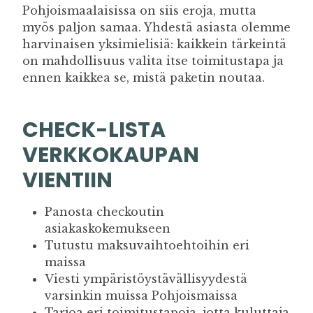
Pohjoismaalaisissa on siis eroja, mutta
myös paljon samaa. Yhdestä asiasta olemme
harvinaisen yksimielisiä: kaikkein tärkeintä
on mahdollisuus valita itse toimitustapa ja
ennen kaikkea se, mistä paketin noutaa.
CHECK-LISTA
VERKKOKAUPAN
VIENTIIN
Panosta checkoutin
asiakaskokemukseen
Tutustu maksuvaihtoehtoihin eri
maissa
Viesti ympäristöystävällisyydestä
varsinkin muissa Pohjoismaissa
Tarjoa eri toimitustapoja, jotta kuluttaja