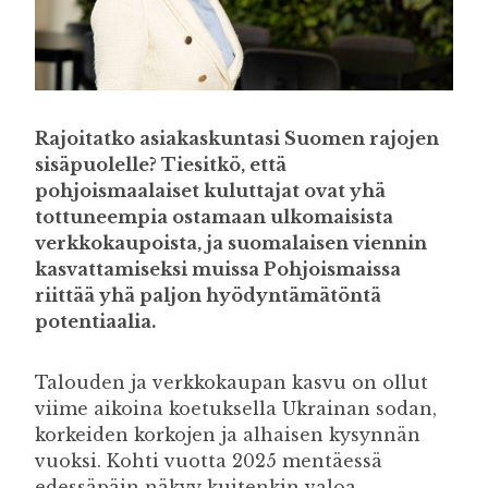
Rajoitatko asiakaskuntasi Suomen rajojen
sisäpuolelle? Tiesitkö, että
pohjoismaalaiset kuluttajat ovat yhä
tottuneempia ostamaan ulkomaisista
verkkokaupoista, ja suomalaisen viennin
kasvattamiseksi muissa Pohjoismaissa
riittää yhä paljon hyödyntämätöntä
potentiaalia.
Talouden ja verkkokaupan kasvu on ollut
viime aikoina koetuksella Ukrainan sodan,
korkeiden korkojen ja alhaisen kysynnän
vuoksi. Kohti vuotta 2025 mentäessä
edessäpäin näkyy kuitenkin valoa.