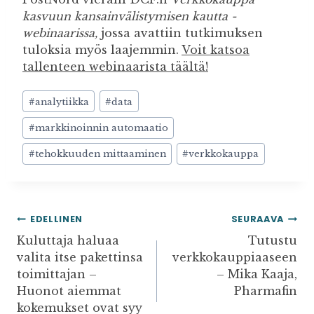
kasvuun kansainvälistymisen kautta -
webinaarissa,
jossa avattiin tutkimuksen
tuloksia myös laajemmin.
Voit katsoa
tallenteen webinaarista täältä!
Avainsanat:
#
analytiikka
#
data
#
markkinoinnin automaatio
#
tehokkuuden mittaaminen
#
verkkokauppa
ARTIKKELIEN
EDELLINEN
SEURAAVA
SELAUS
Kuluttaja haluaa
Tutustu
valita itse pakettinsa
verkkokauppiaaseen
toimittajan –
– Mika Kaaja,
Huonot aiemmat
Pharmafin
kokemukset ovat syy