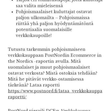
saa valita mieleisensä
Pohjoismaalaiset kuluttajat ostavat
paljon ulkomailta – Pohjoismaissa
riittää yhä paljon hyödyntämätöntä
potentiaalia suomalaisille
verkkokaupoille!
Tutustu tarkemmin pohjoismaiseen
verkkokauppaan PostNordin Ecommerce in
the Nordics -raportin avulla. Mitä
suomalaiset ja muut pohjoismaalaiset
ostavat verkosta? Mistä ostoksia tehdään?
Mitä he pitävät verkko-ostamisessa
tärkeänä? Lataa raportti
https://www.postnord.fi/lataa_verkkokauppa
raportti/
PostNord vieraili DCF:n
Verkkokauppa