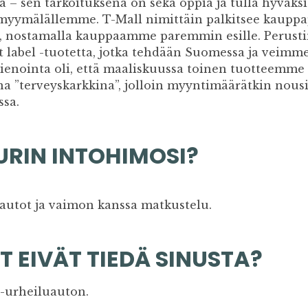
 – sen tarkoituksena on sekä oppia ja tulla hyväksi
e myymälällemme. T-Mall nimittäin palkitsee kaupp
ä, nostamalla kauppaamme paremmin esille. Perus
t label -tuotetta, jotka tehdään Suomessa ja veimm
enointa oli, että maaliskuussa toinen tuotteemme
aana ”terveyskarkkina”, jolloin myyntimäärätkin nous
ssa.
URIN INTOHIMOSI?
autot ja vaimon kanssa matkustelu.
T EIVÄT TIEDÄ SINUSTA?
-urheiluauton.