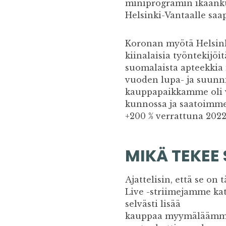
miniprogramin ikäänkui
Helsinki-Vantaalle saa
Koronan myötä Helsink
kiinalaisia työntekij
suomalaista apteekkia
vuoden lupa- ja suunni
kauppapaikkamme oli v
kunnossa ja saatoimme 
+200 % verrattuna 2022
MIKÄ TEKEE
Ajattelisin, että se o
Live -striimejamme kat
selvästi lisää
kauppaa myymäläämme.