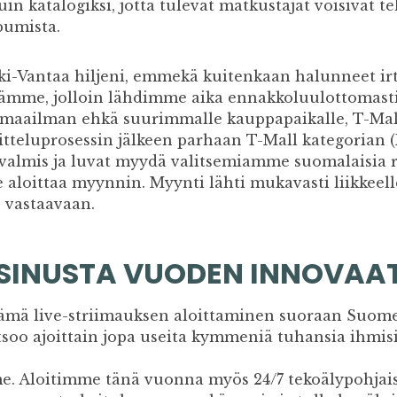
n katalogiksi, jotta tulevat matkustajat voisivat t
pumista.
i-Vantaa hiljeni, emmekä kuitenkaan halunneet irt
öitämme, jolloin lähdimme aika ennakkoluulottomas
 maailman ehkä suurimmalle kauppapaikalle, T-Ma
tteluprosessin jälkeen parhaan T-Mall kategorian (
almis ja luvat myydä valitsemiamme suomalaisia ra
aloittaa myynnin. Myynti lähti mukavasti liikkeelle
 vastaavaan.
 SINUSTA VUODEN INNOVAA
n tämä live-striimauksen aloittaminen suoraan Suome
soo ajoittain jopa useita kymmeniä tuhansia ihmisiä
 Aloitimme tänä vuonna myös 24/7 tekoälypohjais