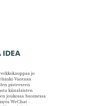
 IDEA
verkkokauppaa jo
elsinki-Vantaan
olen pisteeseen
sta kiinalaisten
ten joukossa Suomessa
 myös WeChat -