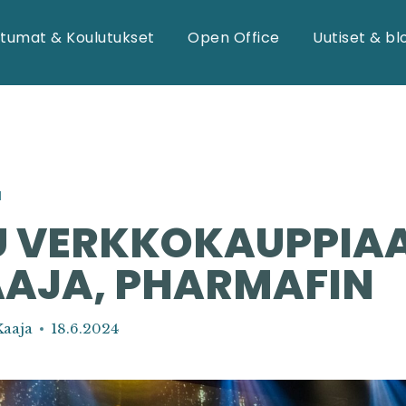
tumat & Koulutukset
Open Office
Uutiset & bl
I
U VERKKOKAUPPIAA
AAJA, PHARMAFIN
Kaaja
18.6.2024