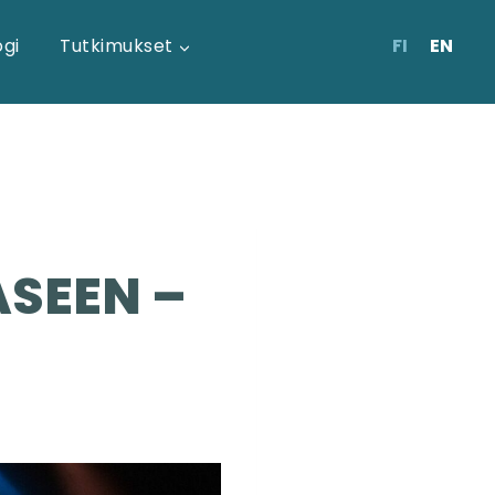
FI
EN
ogi
Tutkimukset
SEEN –