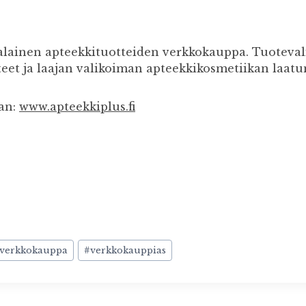
lainen apteekkituotteiden verkkokauppa. Tuotevali
eet ja laajan valikoiman apteekkikosmetiikan laatu
an:
www.apteekkiplus.fi
verkkokauppa
#
verkkokauppias