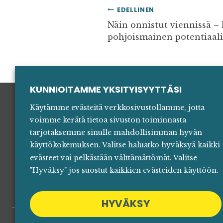
ARTIKKELIEN
EDELLINEN
SELAUS
Näin onnistut viennissä 
pohjoismainen potentiaali
KUNNIOITAMME YKSITYISYYTTÄSI
Käytämme evästeitä verkkosivustollamme, jotta
voimme kerätä tietoa sivuston toiminnasta
Yhteyst
tarjotaksemme sinulle mahdollisimman hyvän
käyttökokemuksen. Valitse haluatko hyväksyä kaikki
Mediall
evästeet vai pelkästään välttämättömät. Valitse
"Hyväksy" jos suostut kaikkien evästeiden käyttöön.
HYVÄKSY