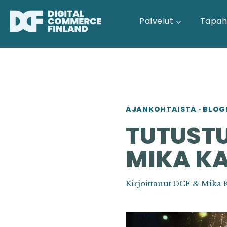
Siirry
sisältöön
Palvelut
Tapah
AJANKOHTAISTA
·
BLOG
TUTUST
MIKA K
Kirjoittanut
DCF & Mika 