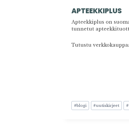
APTEEKKIPLUS
Apteekkiplus on suoma
tunnetut apteekkituott
Tutustu verkkokauppa
Avainsanat:
#
blogi
#
uutiskirjeet
#