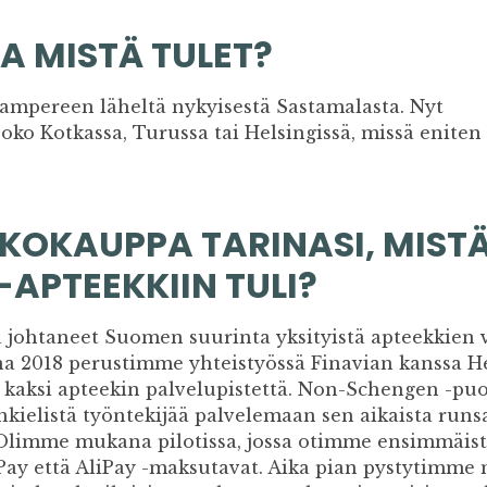
A MISTÄ TULET?
Tampereen läheltä nykyisestä Sastamalasta. Nyt
ko Kotkassa, Turussa tai Helsingissä, missä eniten
KOKAUPPA TARINASI, MISTÄ
APTEEKKIIN TULI?
johtaneet Suomen suurinta yksityistä apteekkien 
na 2018 perustimme yhteistyössä Finavian kanssa H
 kaksi apteekin palvelupistettä. Non-Schengen -pu
kielistä työntekijää palvelemaan sen aikaista runsa
Olimme mukana pilotissa, jossa otimme ensimmäis
ay että AliPay -maksutavat. Aika pian pystytimme