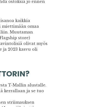
ehdä ostoksia jo ennen
isanoa kaikkia
ti miettimään omaa
lliin. Muutaman
Flagship store)
vintolisiä olivat myös
 ja 2023 kasvu oli
TTORIN?
sta T-Mallin alustalle.
 kerrallaan ja se tuo
en striimauksen