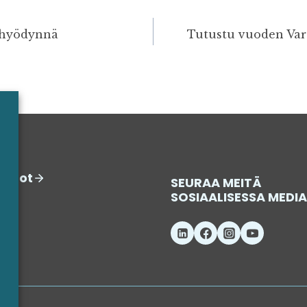
– hyödynnä
Tutustu vuoden Var
iedot
SEURAA MEITÄ
SOSIAALISESSA MEDI
e