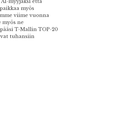
 AI-myyjäksi että
apaikkaa myös
timme viime vuonna
e myös ne
 pääsi T-Mallin TOP-20
ivat tuhansiin