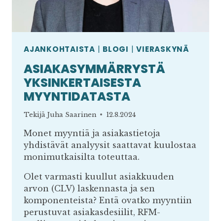
AJANKOHTAISTA
|
BLOGI
|
VIERASKYNÄ
ASIAKASYMMÄRRYSTÄ
YKSINKERTAISESTA
MYYNTIDATASTA
Tekijä
Juha Saarinen
12.8.2024
Monet myyntiä ja asiakastietoja
yhdistävät analyysit saattavat kuulostaa
monimutkaisilta toteuttaa.
Olet varmasti kuullut asiakkuuden
arvon (CLV) laskennasta ja sen
komponenteista? Entä ovatko myyntiin
perustuvat asiakasdesiilit, RFM-