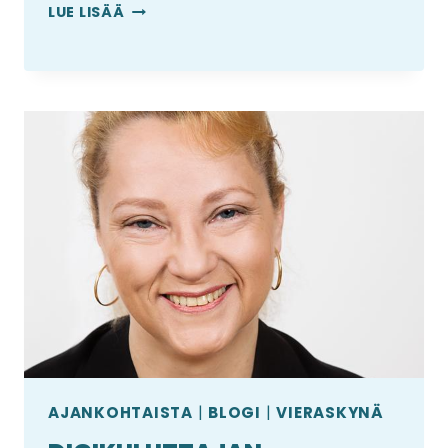
MOBIILIOSTAMINEN
LUE LISÄÄ
MUOKKAA
VERKKOKAUPPAA
KIIHTYVÄLLÄ
TAHDILLA
AJANKOHTAISTA
|
BLOGI
|
VIERASKYNÄ