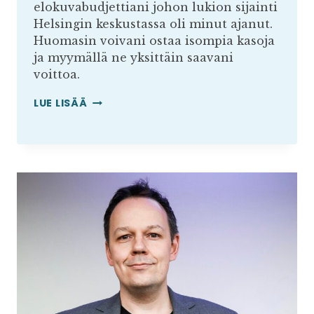
elokuvabudjettiani johon lukion sijainti
Helsingin keskustassa oli minut ajanut.
Huomasin voivani ostaa isompia kasoja
ja myymällä ne yksittäin saavani
voittoa.
VUODEN
LUE LISÄÄ
KASVUYRITYS
–
TUTUSTU
KAMERATORIN
VERKKOKAUPPIAASEEN