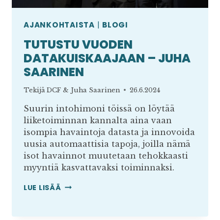
AJANKOHTAISTA
|
BLOGI
TUTUSTU VUODEN
DATAKUISKAAJAAN – JUHA
SAARINEN
Tekijä
DCF & Juha Saarinen
26.6.2024
Suurin intohimoni töissä on löytää
liiketoiminnan kannalta aina vaan
isompia havaintoja datasta ja innovoida
uusia automaattisia tapoja, joilla nämä
isot havainnot muutetaan tehokkaasti
myyntiä kasvattavaksi toiminnaksi.
TUTUSTU
LUE LISÄÄ
VUODEN
DATAKUISKAAJAAN
–