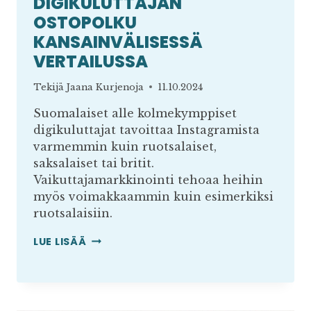
DIGIKULUTTAJAN
OSTOPOLKU
KANSAINVÄLISESSÄ
VERTAILUSSA
Tekijä
Jaana Kurjenoja
11.10.2024
Suomalaiset alle kolmekymppiset
digikuluttajat tavoittaa Instagramista
varmemmin kuin ruotsalaiset,
saksalaiset tai britit.
Vaikuttajamarkkinointi tehoaa heihin
myös voimakkaammin kuin esimerkiksi
ruotsalaisiin.
DIGIKULUTTAJAN
LUE LISÄÄ
OSTOPOLKU
KANSAINVÄLISESSÄ
VERTAILUSSA