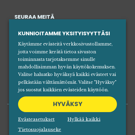
SEURAA MEITÄ
SOSIAALISESSA MEDIASSA
KUNNIOITAMME YKSITYISYYTTÄSI
Käytämme evästeitä verkkosivustollamme,
jotta voimme kerätä tietoa sivuston
toiminnasta tarjotaksemme sinulle
mahdollisimman hyvän käyttökokemuksen.
Valitse haluatko hyväksyä kaikki evästeet vai
pelkästään välttämättömät. Valitse "Hyväksy"
jos suostut kaikkien evästeiden käyttöön.
HYVÄKSY
Evästeasetukset
Hylkää kaikki
Tietosuojalauseke
•
Eettiset säännöt
Tietosuojalauseke
© 2026 Digital Commerce Finland