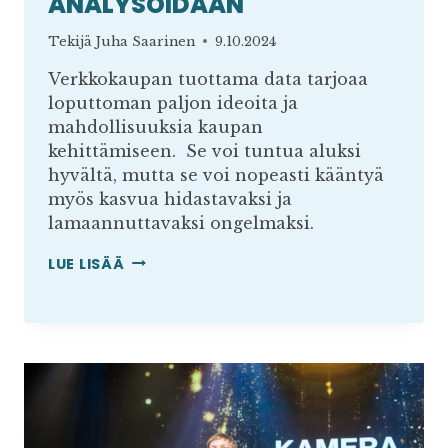
ANALYSOIDAAN
Tekijä
Juha Saarinen
9.10.2024
Verkkokaupan tuottama data tarjoaa
loputtoman paljon ideoita ja
mahdollisuuksia kaupan
kehittämiseen. Se voi tuntua aluksi
hyvältä, mutta se voi nopeasti kääntyä
myös kasvua hidastavaksi ja
lamaannuttavaksi ongelmaksi.
YKSINKERTAINEN
LUE LISÄÄ
DATA
TOIMII
TIEDOLLA
JOHTAMISEN
KOMPASSINA
–
KUNHAN
SITÄ