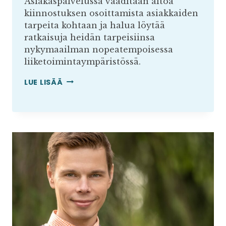
Asiakaspalvelussa vaaditaan aitoa
kiinnostuksen osoittamista asiakkaiden
tarpeita kohtaan ja halua löytää
ratkaisuja heidän tarpeisiinsa
nykymaailman nopeatempoisessa
liiketoimintaympäristössä.
TUTUSTU
LUE LISÄÄ
VUODEN
ASIAKASPALVELIJAAN
–
ANISSA
ISABELLA
YAGOUB