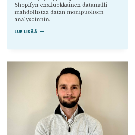
Shopifyn ensiluokkainen datamalli
mahdollistaa datan monipuolisen
analysoinnin.
MENESTYKSEN
LUE LISÄÄ
SALAISUUS:
DATALLA
OHJATTU
LIIKETOIMINTA
SHOPIFY-
KAUPPIAILLE