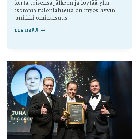
kerta toisensa jälkeen ja löytää yhä
isompia tulonlähteitä on myös hyvin
uniikki ominaisuus.
AMAZONIN
LUE LISÄÄ
VANHAT
SIJOITTAJAKIRJEET
–
VERKKOKAUPAN
JOHTAMISEN
KULTAKAIVOS