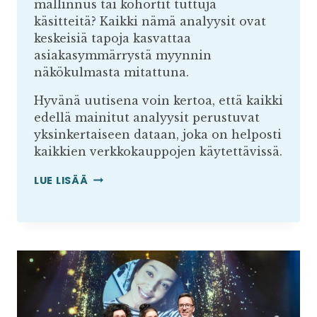
mallinnus tai kohortit tuttuja
käsitteitä? Kaikki nämä analyysit ovat
keskeisiä tapoja kasvattaa
asiakasymmärrystä myynnin
näkökulmasta mitattuna.
Hyvänä uutisena voin kertoa, että kaikki
edellä mainitut analyysit perustuvat
yksinkertaiseen dataan, joka on helposti
kaikkien verkkokauppojen käytettävissä.
ASIAKASYMMÄRRYSTÄ
LUE LISÄÄ
YKSINKERTAISESTA
MYYNTIDATASTA