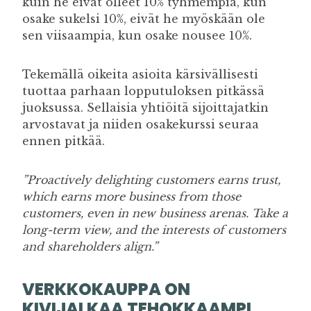
kuin he eivät olleet 10% tyhmempiä, kun
osake sukelsi 10%, eivät he myöskään ole
sen viisaampia, kun osake nousee 10%.
Tekemällä oikeita asioita kärsivällisesti
tuottaa parhaan lopputuloksen pitkässä
juoksussa. Sellaisia yhtiöitä sijoittajatkin
arvostavat ja niiden osakekurssi seuraa
ennen pitkää.
”Proactively delighting customers earns trust,
which earns more business from those
customers, even in new business arenas. Take a
long-term view, and the interests of customers
and shareholders align.”
VERKKOKAUPPA ON
KIVIJALKAA TEHOKKAAMPI