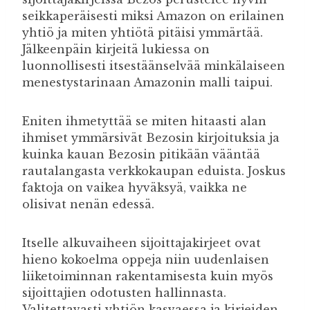
seikkaperäisesti miksi Amazon on erilainen
yhtiö ja miten yhtiötä pitäisi ymmärtää.
Jälkeenpäin kirjeitä lukiessa on
luonnollisesti itsestäänselvää minkälaiseen
menestystarinaan Amazonin malli taipui.
Eniten ihmetyttää se miten hitaasti alan
ihmiset ymmärsivät Bezosin kirjoituksia ja
kuinka kauan Bezosin pitikään vääntää
rautalangasta verkkokaupan eduista. Joskus
faktoja on vaikea hyväksyä, vaikka ne
olisivat nenän edessä.
Itselle alkuvaiheen sijoittajakirjeet ovat
hieno kokoelma oppeja niin uudenlaisen
liiketoiminnan rakentamisesta kuin myös
sijoittajien odotusten hallinnasta.
Valitettavasti yhtiön kasvaessa ja kirjeiden