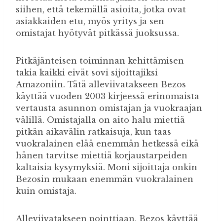
siihen, että tekemällä asioita, jotka ovat
asiakkaiden etu, myös yritys ja sen
omistajat hyötyvät pitkässä juoksussa.
Pitkäjänteisen toiminnan kehittämisen
takia kaikki eivät sovi sijoittajiksi
Amazoniin. Tätä alleviivatakseen Bezos
käyttää vuoden 2003 kirjeessä erinomaista
vertausta asunnon omistajan ja vuokraajan
välillä. Omistajalla on aito halu miettiä
pitkän aikavälin ratkaisuja, kun taas
vuokralainen elää enemmän hetkessä eikä
hänen tarvitse miettiä korjaustarpeiden
kaltaisia kysymyksiä. Moni sijoittaja onkin
Bezosin mukaan enemmän vuokralainen
kuin omistaja.
Alleviivatakseen pointtiaan, Bezos käyttää