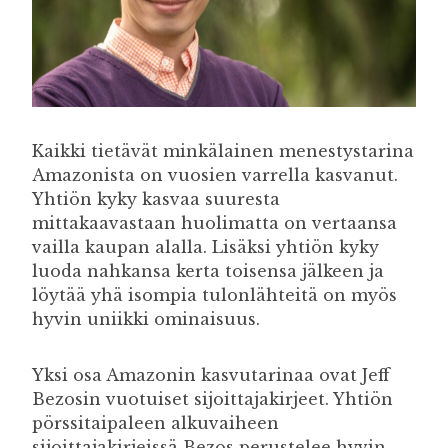
Kaikki tietävät minkälainen menestystarina
Amazonista on vuosien varrella kasvanut.
Yhtiön kyky kasvaa suuresta
mittakaavastaan huolimatta on vertaansa
vailla kaupan alalla. Lisäksi yhtiön kyky
luoda nahkansa kerta toisensa jälkeen ja
löytää yhä isompia tulonlähteitä on myös
hyvin uniikki ominaisuus.
Yksi osa Amazonin kasvutarinaa ovat Jeff
Bezosin vuotuiset sijoittajakirjeet. Yhtiön
pörssitaipaleen alkuvaiheen
sijoittajakirjeissä Bezos perustelee hyvin