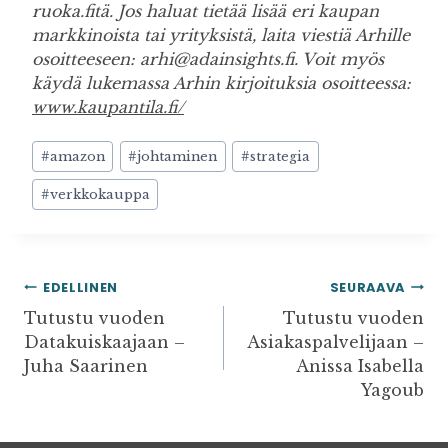
ruoka.fitä. Jos haluat tietää lisää eri kaupan
markkinoista tai yrityksistä, laita viestiä Arhille
osoitteeseen: arhi@adainsights.fi. Voit myös
käydä lukemassa Arhin kirjoituksia osoitteessa:
www.kaupantila.fi/
Avainsanat:
#
amazon
#
johtaminen
#
strategia
#
verkkokauppa
ARTIKKELIEN
EDELLINEN
SEURAAVA
SELAUS
Tutustu vuoden
Tutustu vuoden
Datakuiskaajaan –
Asiakaspalvelijaan –
Juha Saarinen
Anissa Isabella
Yagoub