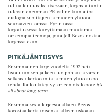
tultua kuuluisiksi itsessään, kirjeistä tuntui
tulevan enemmän PR-väline kuin aitoa
dialogia sijoittajien ja muiden yhtiötä
seuraavien kanssa. Pyrin tässä
kirjoituksessa kiteyttämään muutamia
tärkeimpiä teemoja, joita Jeff Bezos nostaa
kirjeissä esiin.
PITKÄJÄNTEISYYS
Ensimmäinen kirje vuodelta 1997 heti
listautumisen jälkeen luo pohjan ja varsin
selkeästi kertoo mitä ja miten yhtiö aikoo
tehdä. Kaikki kiteytyy kirjeen otsikkoon:
it’s
all about long-term.
Ensimmäisestä kirjeestä alkaen Bezos
korostaa kerta toisensa jälkeen uskoaan