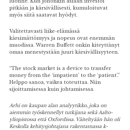
luonne. Kun johonkin asiaan investoi
pitkään ja kärsivällisesti, kumuloituvat
myös siitä saatavat hyödyt.
Valitettavasti liike-elämässä
kärsimättömyys ja nopeus ovat enemmän
muodissa. Warren Buffett onkin kiteyttänyt
omaa menestystään juuri kärsivällisyyteen.
“The stock market is a device to transfer
money from the ‘impatient’ to the ‘patient’.”
Helppo sanoa, vaikea toteuttaa. Niin
sijoittamisessa kuin johtamisessa.
Arhi on kaupan alan analyytikko, joka on
aiemmin työskennellyt tutkijana sekä Aalto-
yliopistossa että Oxfordissa. Väiteltyään hän oli
Keskolla kehitysjohtajana rakentamassa k-