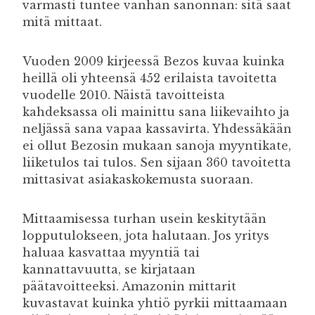
varmasti tuntee vanhan sanonnan: sitä saat
mitä mittaat.
Vuoden 2009 kirjeessä Bezos kuvaa kuinka
heillä oli yhteensä 452 erilaista tavoitetta
vuodelle 2010. Näistä tavoitteista
kahdeksassa oli mainittu sana liikevaihto ja
neljässä sana vapaa kassavirta. Yhdessäkään
ei ollut Bezosin mukaan sanoja myyntikate,
liiketulos tai tulos. Sen sijaan 360 tavoitetta
mittasivat asiakaskokemusta suoraan.
Mittaamisessa turhan usein keskitytään
lopputulokseen, jota halutaan. Jos yritys
haluaa kasvattaa myyntiä tai
kannattavuutta, se kirjataan
päätavoitteeksi. Amazonin mittarit
kuvastavat kuinka yhtiö pyrkii mittaamaan