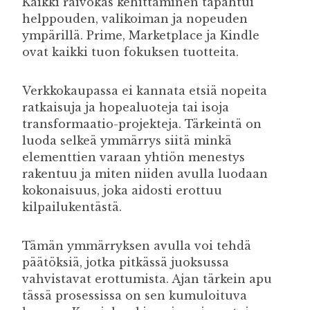
Kaikki raivokas kehittäminen tapahtui
helppouden, valikoiman ja nopeuden
ympärillä. Prime, Marketplace ja Kindle
ovat kaikki tuon fokuksen tuotteita.
Verkkokaupassa ei kannata etsiä nopeita
ratkaisuja ja hopealuoteja tai isoja
transformaatio-projekteja. Tärkeintä on
luoda selkeä ymmärrys siitä minkä
elementtien varaan yhtiön menestys
rakentuu ja miten niiden avulla luodaan
kokonaisuus, joka aidosti erottuu
kilpailukentästä.
Tämän ymmärryksen avulla voi tehdä
päätöksiä, jotka pitkässä juoksussa
vahvistavat erottumista. Ajan tärkein apu
tässä prosessissa on sen kumuloituva