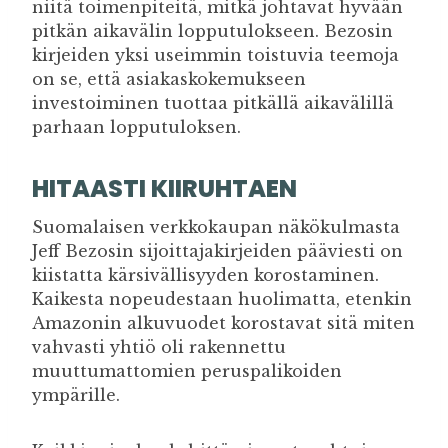
niitä toimenpiteitä, mitkä johtavat hyvään
pitkän aikavälin lopputulokseen. Bezosin
kirjeiden yksi useimmin toistuvia teemoja
on se, että asiakaskokemukseen
investoiminen tuottaa pitkällä aikavälillä
parhaan lopputuloksen.
HITAASTI KIIRUHTAEN
Suomalaisen verkkokaupan näkökulmasta
Jeff Bezosin sijoittajakirjeiden pääviesti on
kiistatta kärsivällisyyden korostaminen.
Kaikesta nopeudestaan huolimatta, etenkin
Amazonin alkuvuodet korostavat sitä miten
vahvasti yhtiö oli rakennettu
muuttumattomien peruspalikoiden
ympärille.