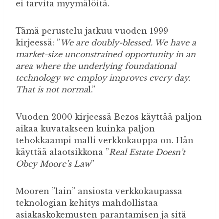
ei tarvita myymälöitä.
Tämä perustelu jatkuu vuoden 1999
kirjeessä: ”
We are doubly-blessed. We have a
market-size unconstrained opportunity in an
area where the underlying foundational
technology we employ improves every day.
That is not norma
l.”
Vuoden 2000 kirjeessä Bezos käyttää paljon
aikaa kuvatakseen kuinka paljon
tehokkaampi malli verkkokauppa on. Hän
käyttää alaotsikkona ”
Real Estate Doesn’t
Obey Moore’s Law
”
Mooren ”lain” ansiosta verkkokaupassa
teknologian kehitys mahdollistaa
asiakaskokemusten parantamisen ja sitä