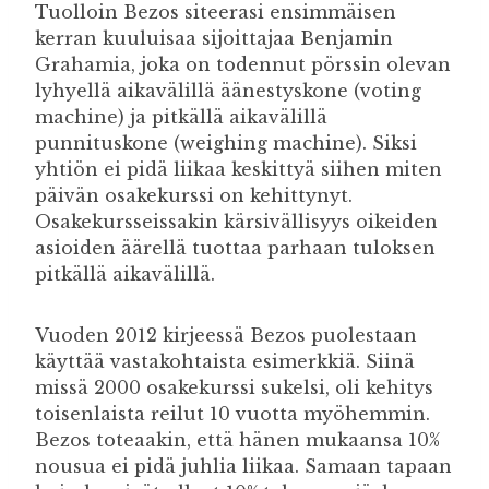
Tuolloin Bezos siteerasi ensimmäisen
kerran kuuluisaa sijoittajaa Benjamin
Grahamia, joka on todennut pörssin olevan
lyhyellä aikavälillä äänestyskone (voting
machine) ja pitkällä aikavälillä
punnituskone (weighing machine). Siksi
yhtiön ei pidä liikaa keskittyä siihen miten
päivän osakekurssi on kehittynyt.
Osakekursseissakin kärsivällisyys oikeiden
asioiden äärellä tuottaa parhaan tuloksen
pitkällä aikavälillä.
Vuoden 2012 kirjeessä Bezos puolestaan
käyttää vastakohtaista esimerkkiä. Siinä
missä 2000 osakekurssi sukelsi, oli kehitys
toisenlaista reilut 10 vuotta myöhemmin.
Bezos toteaakin, että hänen mukaansa 10%
nousua ei pidä juhlia liikaa. Samaan tapaan