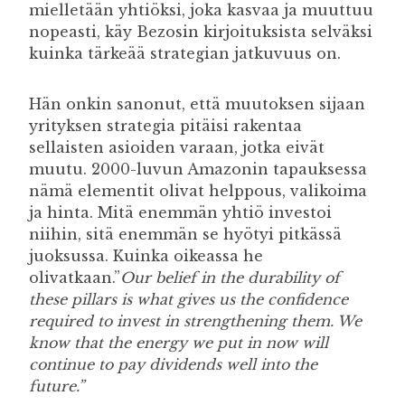
mielletään yhtiöksi, joka kasvaa ja muuttuu
nopeasti, käy Bezosin kirjoituksista selväksi
kuinka tärkeää strategian jatkuvuus on.
Hän onkin sanonut, että muutoksen sijaan
yrityksen strategia pitäisi rakentaa
sellaisten asioiden varaan, jotka eivät
muutu. 2000-luvun Amazonin tapauksessa
nämä elementit olivat helppous, valikoima
ja hinta. Mitä enemmän yhtiö investoi
niihin, sitä enemmän se hyötyi pitkässä
juoksussa. Kuinka oikeassa he
olivatkaan.”
Our belief in the durability of
these pillars is what gives us the confidence
required to invest in strengthening them. We
know that the energy we put in now will
continue to pay dividends well into the
future.”