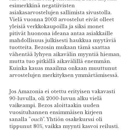
esimerkkinä negatiivisten
asiakasarvostelujen sallimista sivustolla.
Vielä vuonna 2003 arvostelut eivät olleet
yleisiä verkkokaupoilla ja siksi monet
pitivät huonona ideana antaa asiakkaille
mahdollisuus julkisesti haukkua myytäviä
tuotteita. Bezosin mukaan tämä saattaa
vähentää lyhyen aikavälin myyntiä hieman,
mutta tuo pitkällä aikavälillä enemmän.
Kuinka kauas maailma onkaan muuttunut
arvostelujen merkityksen ymmärtämisessä.
Jos Amazonia ei otettu erityisen vakavasti
90-luvulla, oli 2000-luvun alku vielä
vaikeampi. Bezos aloittaakin uuden
vuosituhannen ensimmäisen kirjeen
sanalla ”
ouch
”. Yhtiön osakekurssi oli
tippunut 80%, vaikka myynti kasvoi reilusti.