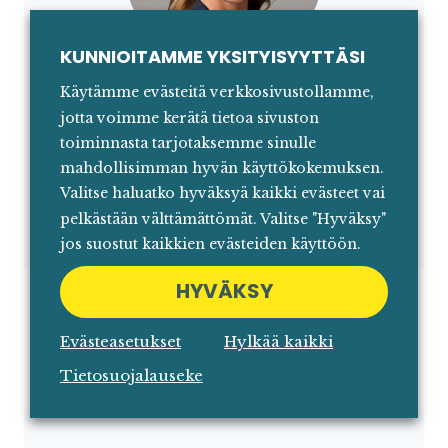
KUNNIOITAMME YKSITYISYYTTÄSI
Käytämme evästeitä verkkosivustollamme,
RAISA RÄISÄNEN
jotta voimme kerätä tietoa sivuston
CCO & board member, Macade Golf
toiminnasta tarjotaksemme sinulle
mahdollisimman hyvän käyttökokemuksen.
Markkinointi kannattavan
Valitse haluatko hyväksyä kaikki evästeet vai
kansainvälisen kasvun
pelkästään välttämättömät. Valitse "Hyväksy"
katalysaattorina
jos suostut kaikkien evästeiden käyttöön.
HYVÄKSY
Evästeasetukset
Hylkää kaikki
Tietosuojalauseke