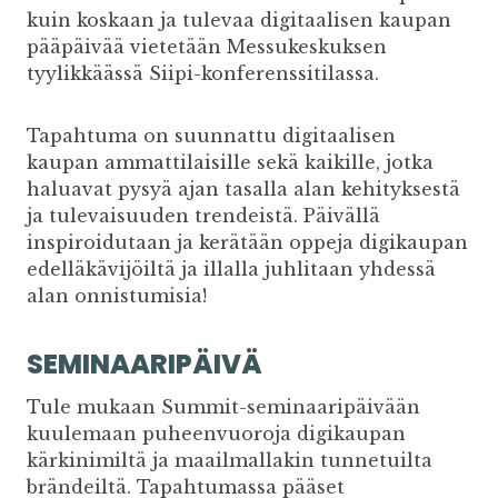
kuin koskaan ja tulevaa digitaalisen kaupan
pääpäivää vietetään Messukeskuksen
tyylikkäässä Siipi-konferenssitilassa.
Tapahtuma on suunnattu digitaalisen
kaupan ammattilaisille sekä kaikille, jotka
haluavat pysyä ajan tasalla alan kehityksestä
ja tulevaisuuden trendeistä. Päivällä
inspiroidutaan ja kerätään oppeja digikaupan
edelläkävijöiltä ja illalla juhlitaan yhdessä
alan onnistumisia!
SEMINAARIPÄIVÄ
Tule mukaan Summit-seminaaripäivään
kuulemaan puheenvuoroja digikaupan
kärkinimiltä ja maailmallakin tunnetuilta
brändeiltä. Tapahtumassa pääset