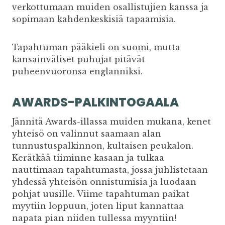
verkottumaan muiden osallistujien kanssa ja
sopimaan kahdenkeskisiä tapaamisia.
Tapahtuman pääkieli on suomi, mutta
kansainväliset puhujat pitävät
puheenvuoronsa englanniksi.
AWARDS-PALKINTOGAALA
Jännitä Awards-illassa muiden mukana, kenet
yhteisö on valinnut saamaan alan
tunnustuspalkinnon, kultaisen peukalon.
Kerätkää tiiminne kasaan ja tulkaa
nauttimaan tapahtumasta, jossa juhlistetaan
yhdessä yhteisön onnistumisia ja luodaan
pohjat uusille. Viime tapahtuman paikat
myytiin loppuun, joten liput kannattaa
napata pian niiden tullessa myyntiin!