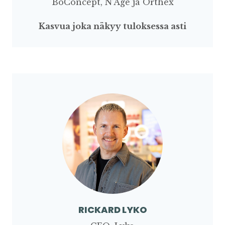
BoConcept, N’Age ja Orthex
Kasvua joka näkyy tuloksessa asti
RICKARD LYKO