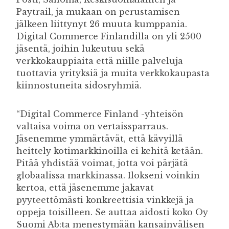
Paytrail, ja mukaan on perustamisen
jälkeen liittynyt 26 muuta kumppania.
Digital Commerce Finlandilla on yli 2500
jäsentä, joihin lukeutuu sekä
verkkokauppiaita että niille palveluja
tuottavia yrityksiä ja muita verkkokaupasta
kiinnostuneita sidosryhmiä.
“Digital Commerce Finland -yhteisön
valtaisa voima on vertaissparraus.
Jäsenemme ymmärtävät, että kävyillä
heittely kotimarkkinoilla ei kehitä ketään.
Pitää yhdistää voimat, jotta voi pärjätä
globaalissa markkinassa. Ilokseni voinkin
kertoa, että jäsenemme jakavat
pyyteettömästi konkreettisia vinkkejä ja
oppeja toisilleen. Se auttaa aidosti koko Oy
Suomi Ab:ta menestymään kansainvälisen