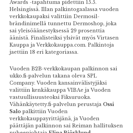
Awards -tapahtuma pidettiin 15.5.
Helsingissä. Illan palkintogaalassa vuoden
verkkokaupaksi valittiin Dermosil-
brändinimellä tunnettu Dermoshop, joka
sai yleisöäänestyksessä 29 prosenttia
äänistä. Finalisteiksi ylsivät myös Virtasen
Kauppa ja Verkkokauppa.com. Palkintoja
jaettiin 18 eri kategoriassa.
Vuoden B2B-verkkokaupan palkinnon sai
ukko.fi-palvelun takana oleva SPL
Company. Vuoden kansainvälistyjäksi
valittiin kenkäkauppa VIBAe ja Vuoden
vastuullisuusteoksi Fiksuruoka.
Vähänkäytetty.fi-palvelun perustaja
Ossi
Salo
palkittiin Vuoden
verkkokauppayrittäjänä, ja Vuoden
päättäjän palkinnon sai Reiman hallituksen
puheenjohtaja
Elina Björklund.