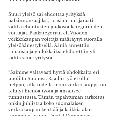
Suuri yleisö sai ehdottaa yrityksiä
palkinnonsaajiksi, ja asiantuntijaraati
valitsi ehdotusten joukosta kategorioiden
voittajat. Pääkategorian eli Vuoden
verkkokaupan voittaja määräytyi suoralla
yleisöäänestyksellä. Ääniä annettiin
tuhansia ja ehdokkaiksi ehdotettiin yli
kahta sataa yritystä.
“Saimme valtavasti hyviä ehdokkaita eri
puolilta Suomea. Raadin työ ei ollut
helppo, sillä todella moni verkkokauppa on
tehnyt hienoa työtä ja ansaitsee
tunnustusta. Tämän tapahtuman tarkoitus
onkin juhlistaa koko suomalaisen
verkkokaupan kenttää ja kaikkia alan
toimijoita”, sanoo Digital Commerce