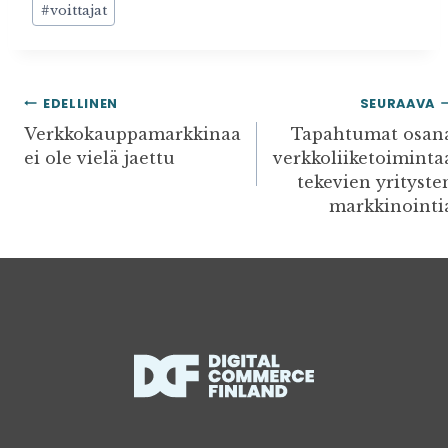
#
voittajat
ARTIKKELIEN
EDELLINEN
SEURAAVA
SELAUS
Verkkokauppamarkkinaa
Tapahtumat osan
ei ole vielä jaettu
verkkoliiketoiminta
tekevien yrityste
markkinointi