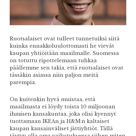
Ruotsalaiset ovat tulleet tunnetuiksi siitä
kuinka ennakkoluulottomasti he vievät
kaupan yhtiöitään maailmalle. Suomessa
on totuttu ripottelemaan tuhkaa
päällemme sen takia, että ruotsalaiset ovat
tässäkin asiassa niin paljon meitä
parempia.
On kuitenkin hyvä muistaa, että
maailmasta ei löydy toista 10 miljoonan
ihmisen kansakuntaa, joka olisi kyennyt
tuottamaan IKEAn ja H&M:n kaltaiset
kaupan kansainväliset jättiyhtiöt. Tällä
täytyy olla oma vaikutuksensa siihen miten