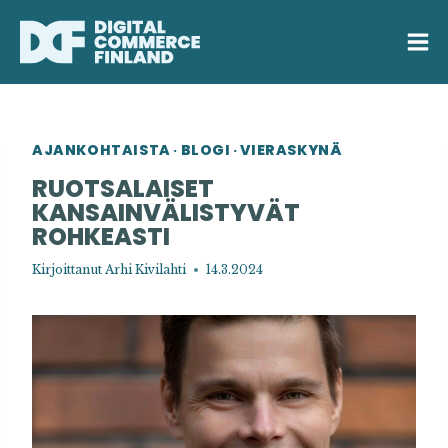
Siirry
sisältöön
AJANKOHTAISTA
BLOGI
VIERASKYNÄ
·
·
RUOTSALAISET
KANSAINVÄLISTYVÄT
ROHKEASTI
Kirjoittanut
Arhi Kivilahti
14.3.2024