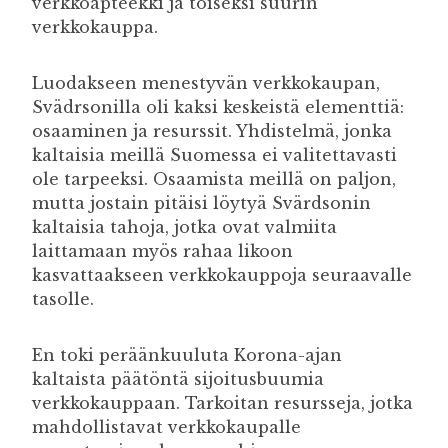
verkkoapteekki ja toiseksi suurin
verkkokauppa.
Luodakseen menestyvän verkkokaupan,
Svädrsonilla oli kaksi keskeistä elementtiä:
osaaminen ja resurssit. Yhdistelmä, jonka
kaltaisia meillä Suomessa ei valitettavasti
ole tarpeeksi. Osaamista meillä on paljon,
mutta jostain pitäisi löytyä Svärdsonin
kaltaisia tahoja, jotka ovat valmiita
laittamaan myös rahaa likoon
kasvattaakseen verkkokauppoja seuraavalle
tasolle.
En toki peräänkuuluta Korona-ajan
kaltaista päätöntä sijoitusbuumia
verkkokauppaan. Tarkoitan resursseja, jotka
mahdollistavat verkkokaupalle