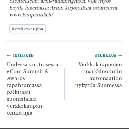
osoitteeseen: arhi@adainsights.fi. Voit myös
käydä lukemassa Arhin kirjoituksia osoitteessa:
www.kaupantila.fi/
Avainsanat:
#
verkkokauppa
ARTIKKELIEN
EDELLINEN
SEURAAVA
SELAUS
Uudessa vuotuisessa
Verkkokauppojen
eCom Summit &
markkinoinnin
Awards-
automaation
tapahtumassa
nykytila Suomessa
palkitaan
suomalaisia
verkkokaupan
onnistujia