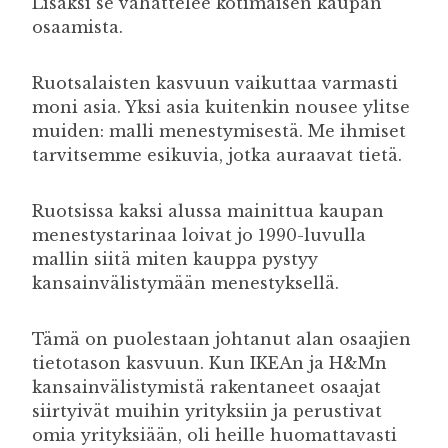
Lisäksi se vähättelee kotimaisen kaupan
osaamista.
Ruotsalaisten kasvuun vaikuttaa varmasti
moni asia. Yksi asia kuitenkin nousee ylitse
muiden: malli menestymisestä. Me ihmiset
tarvitsemme esikuvia, jotka auraavat tietä.
Ruotsissa kaksi alussa mainittua kaupan
menestystarinaa loivat jo 1990-luvulla
mallin siitä miten kauppa pystyy
kansainvälistymään menestyksellä.
Tämä on puolestaan johtanut alan osaajien
tietotason kasvuun. Kun IKEAn ja H&Mn
kansainvälistymistä rakentaneet osaajat
siirtyivät muihin yrityksiin ja perustivat
omia yrityksiään, oli heille huomattavasti