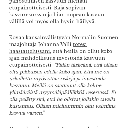
panostamisen kasvuun hieman
etupainotteisesti. Raja sopivan
kasvuresurssin ja liian nopean kasvun
välillä voi myös olla hyvin häilyvä.
Kovaa kansainvälistyvän Normalin Suomen
maajohtaja Johanna Valli
totesi
haastattelussani
, että heillä on ollut koko
ajan mahdollisuus investoida kasvuun
etupainotteisesti:
”Pidän tärkeänä, että ollaan
oltu pikkuisen edellä koko ajan. Että me on
uskallettu myös ottaa riskejä ja investoida
kasvuun. Meillä on saattanut olla kolme
ylimääräistä myymäläpäällikköä reservissä. Ei
olla pelätty sitä, että he olisivat jollakin tavalla
kustannus. Ollaan mieluummin oltu valmiina
kasvua varten.
”