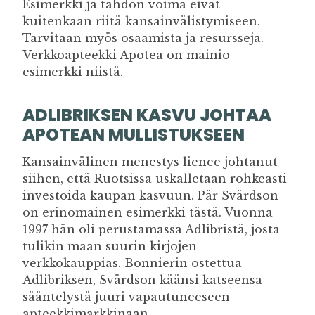
Esimerkki ja tahdon voima eivät
kuitenkaan riitä kansainvälistymiseen.
Tarvitaan myös osaamista ja resursseja.
Verkkoapteekki Apotea on mainio
esimerkki niistä.
ADLIBRIKSEN KASVU JOHTAA
APOTEAN MULLISTUKSEEN
Kansainvälinen menestys lienee johtanut
siihen, että Ruotsissa uskalletaan rohkeasti
investoida kaupan kasvuun. Pär Svärdson
on erinomainen esimerkki tästä. Vuonna
1997 hän oli perustamassa Adlibristä, josta
tulikin maan suurin kirjojen
verkkokauppias. Bonnierin ostettua
Adlibriksen, Svärdson käänsi katseensa
sääntelystä juuri vapautuneeseen
apteekkimarkkinaan.