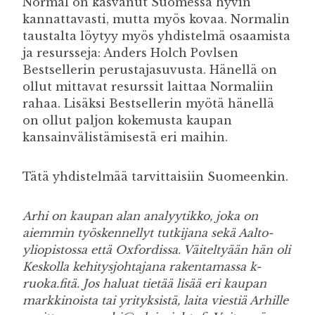
Normal on kasvanut Suomessa hyvin
kannattavasti, mutta myös kovaa. Normalin
taustalta löytyy myös yhdistelmä osaamista
ja resursseja: Anders Holch Povlsen
Bestsellerin perustajasuvusta. Hänellä on
ollut mittavat resurssit laittaa Normaliin
rahaa. Lisäksi Bestsellerin myötä hänellä
on ollut paljon kokemusta kaupan
kansainvälistämisestä eri maihin.
Tätä yhdistelmää tarvittaisiin Suomeenkin.
Arhi on kaupan alan analyytikko, joka on
aiemmin työskennellyt tutkijana sekä Aalto-
yliopistossa että Oxfordissa. Väiteltyään hän oli
Keskolla kehitysjohtajana rakentamassa k-
ruoka.fitä. Jos haluat tietää lisää eri kaupan
markkinoista tai yrityksistä, laita viestiä Arhille