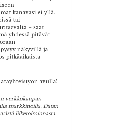
aiseen
omat kanavasi ei yllä.
issä tai
iritsevältä – saat
mä yhdessä pitävät
uoraan
ysyy näkyvillä ja
s pitkäaikaista
 datayhteistyön avulla!
jan verkkokaupan
illa markkinoilla. Datan
ästä liiketoiminnasta.