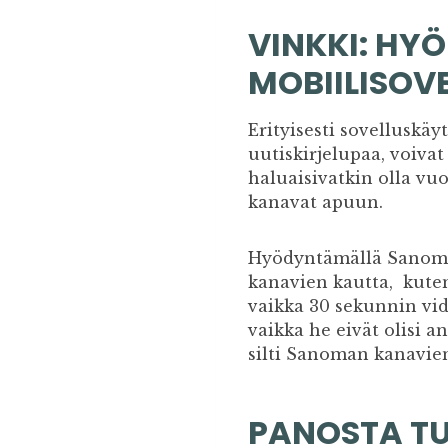
VINKKI: H
MOBIILISOV
Erityisesti sovelluskäy
uutiskirjelupaa, voivat
haluaisivatkin olla v
kanavat apuun.
Hyödyntämällä Sanoman
kanavien kautta, kuten
vaikka 30 sekunnin vid
vaikka he eivät olisi a
silti Sanoman kanavie
PANOSTA TU