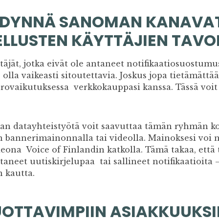
YÖDYNNÄ SANOMAN KANAVA
ELLUSTEN KÄYTTÄJIEN TAV
ttäjät, jotka eivät ole antaneet notifikaatiosuostumu
 olla vaikeasti sitoutettavia. Joskus jopa tietämättä
uorovaikutuksessa verkkokauppasi kanssa. Tässä voi
 datayhteistyötä voit saavuttaa tämän ryhmän ko
 bannerimainonnalla tai videolla. Mainoksesi voi n
eona Voice of Finlandin katkolla. Tämä takaa, että t
ntaneet uutiskirjelupaa tai sallineet notifikaatioita 
n kautta.
OTTAVIMPIIN ASIAKKUUKSI