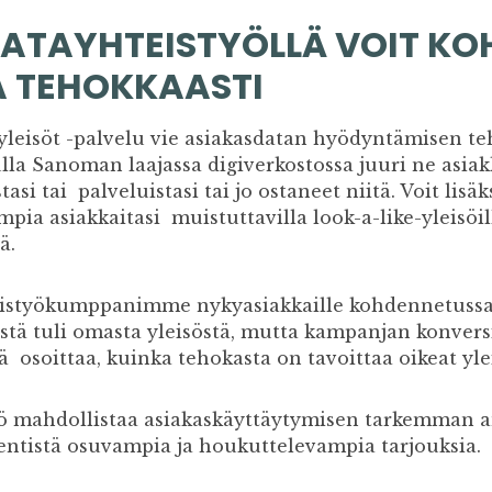
ATAYHTEISTYÖLLÄ VOIT K
A TEHOKKAASTI
isöt -palvelu vie asiakasdatan hyödyntämisen teho
lla Sanoman laajassa digiverkostossa juuri ne asiakk
asi tai palveluistasi tai jo ostaneet niitä. Voit lisäk
ia asiakkaitasi muistuttavilla look-a-like-yleisöill
ä.
eistyökumppanimme nykyasiakkaille kohdennetussa
stä tuli omasta yleisöstä, mutta kampanjan konversi
ä osoittaa, kuinka tehokasta on tavoittaa oikeat yl
 mahdollistaa asiakaskäyttäytymisen tarkemman an
 entistä osuvampia ja houkuttelevampia tarjouksia.