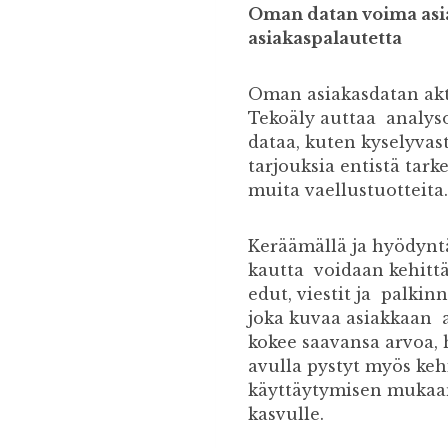
Oman datan voima asia
asiakaspalautetta
Oman asiakasdatan akt
Tekoäly auttaa analyso
dataa, kuten kyselyvas
tarjouksia entistä tar
muita vaellustuotteita
Keräämällä ja hyödyntäm
kautta voidaan kehittää
edut, viestit ja palkin
joka kuvaa asiakkaan ak
kokee saavansa arvoa
avulla pystyt myös keh
käyttäytymisen mukaan
kasvulle.