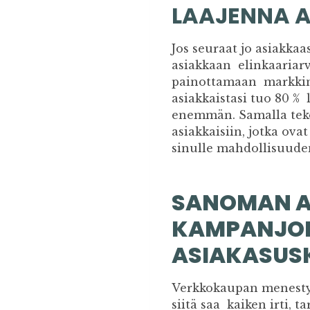
LAAJENNA 
Jos seuraat jo asiakka
asiakkaan elinkaariarv
painottamaan markkino
asiakkaistasi tuo 80 % 
enemmän. Samalla teko
asiakkaisiin, jotka ov
sinulle mahdollisuuden
SANOMAN A
KAMPANJOIT
ASIAKASUS
Verkkokaupan menestyk
siitä saa kaiken irti, 