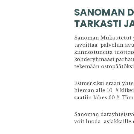
SANOMAN D
TARKASTI J
Sanoman Mukautetut yle
tavoittaa palvelun avu
kiinnostuneita tuotteist
kohderyhmääsi parhaimp
tekemään ostopäätöksi
Esimerkiksi erään yht
hieman alle 10 % klikei
saatiin lähes 60 %. Täm
Sanoman datayhteistyö
voit luoda asiakkaille