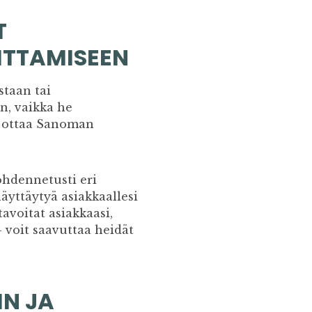
T
OITTAMISEEN
staan tai
än, vaikka he
t ottaa Sanoman
hdennetusti eri
äyttäytyä asiakkaallesi
avoitat asiakkaasi,
– voit saavuttaa heidät
IN JA