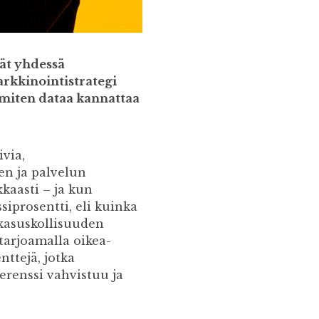
ät yhdessä
rkkinointistrategi
miten dataa kannattaa
via,
en ja palvelun
kaasti – ja kun
siprosentti, eli kuinka
akasuskollisuuden
tarjoamalla oikea-
nttejä, jotka
erenssi vahvistuu ja