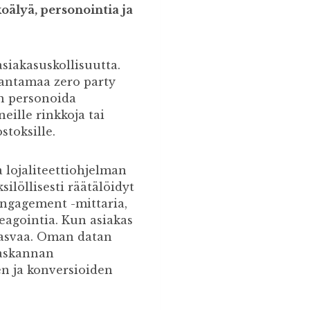
älyä, personointia ja
iakasuskollisuutta.
 antamaa zero party
an personoida
eille rinkkoja tai
stoksille.
a lojaliteettiohjelman
ilöllisesti räätälöidyt
 engagement -mittaria,
reagointia. Kun asiakas
asvaa. Oman datan
kaskannan
n ja konversioiden