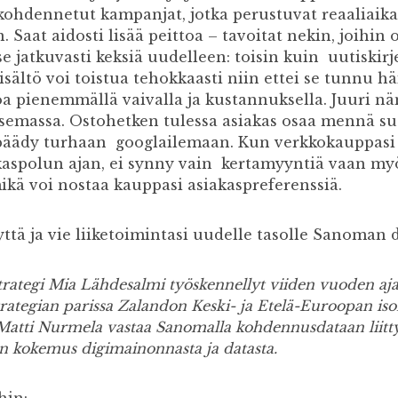
kohdennetut kampanjat, jotka perustuvat reaaliaik
 Saat aidosti lisää peittoa – tavoitat nekin, joihin 
tse jatkuvasti keksiä uudelleen: toisin kuin uutiskirje
sisältö voi toistua tehokkaasti niin ettei se tunnu hä
a pienemmällä vaivalla ja kustannuksella. Juuri nä
asemassa. Ostohetken tulessa asiakas osaa mennä s
päädy turhaan googlailemaan. Kun verkkokauppasi p
kaspolun ajan, ei synny vain kertamyyntiä vaan myö
mikä voi nostaa kauppasi asiakaspreferenssiä.
yttä ja vie liiketoimintasi uudelle tasolle Sanoman
rategi Mia Lähdesalmi työskennellyt viiden vuoden a
rategian parissa Zalandon Keski- ja Etelä-Euroopan iso
atti Nurmela vastaa Sanomalla kohdennusdataan liittyv
n kokemus digimainonnasta ja datasta.