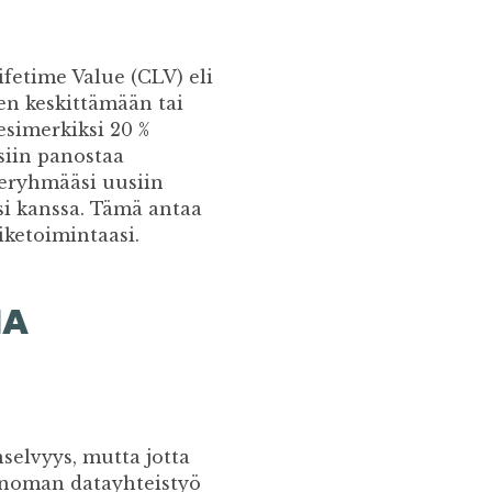
fetime Value (CLV) eli
en keskittämään tai
simerkiksi 20 %
isiin panostaa
deryhmääsi uusiin
esi kanssa. Tämä antaa
iketoimintaasi.
IA
elvyys, mutta jotta
 Sanoman datayhteistyö