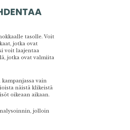
OHDENTAA
kkaalle tasolle. Voit
aat, jotka ovat
si voit laajentaa
ä, jotka ovat valmiita
 kampanjassa vain
oista näistä klikeistä
eisöt oikeaan aikaan.
alysoinnin, jolloin