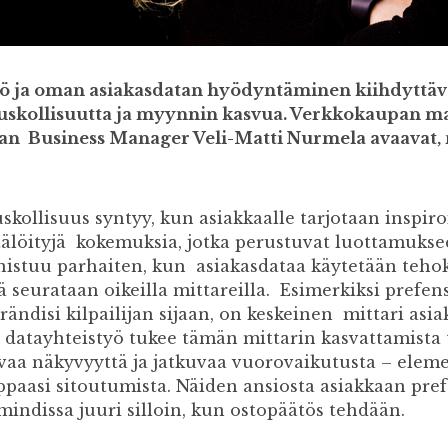
ö ja oman asiakasdatan hyödyntäminen kiihdyttäv
skollisuutta ja myynnin kasvua. Verkkokaupan ma
an Business Manager Veli-Matti Nurmela avaavat, 
kollisuus syntyy, kun asiakkaalle tarjotaan inspiroi
tälöityjä kokemuksia, jotka perustuvat luottamukse
istuu parhaiten, kun asiakasdataa käytetään tehok
 seurataan oikeilla mittareilla. Esimerkiksi prefens
rändisi kilpailijan sijaan, on keskeinen mittari asi
datayhteistyö tukee tämän mittarin kasvattamista 
tuvaa näkyvyyttä ja jatkuvaa vuorovaikutusta – eleme
paasi sitoutumista. Näiden ansiosta asiakkaan pref
mindissa juuri silloin, kun ostopäätös tehdään.