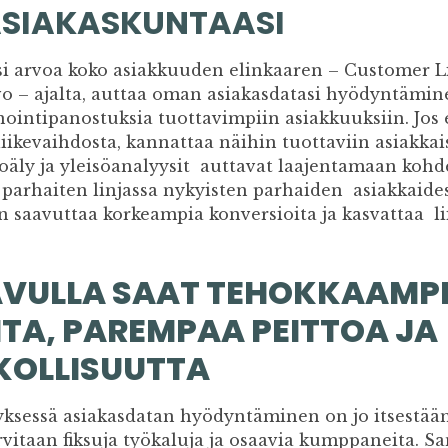
ASIAKASKUNTAASI
asi arvoa koko asiakkuuden elinkaaren – Customer Li
o – ajalta, auttaa oman asiakasdatasi hyödyntämin
intipanostuksia tuottavimpiin asiakkuuksiin. Jos e
liikevaihdosta, kannattaa näihin tuottaviin asiakka
äly ja yleisöanalyysit auttavat laajentamaan koh
at parhaiten linjassa nykyisten parhaiden asiakkaid
 saavuttaa korkeampia konversioita ja kasvattaa li
VULLA SAAT TEHOKKAAMP
A, PAREMPAA PEITTOA JA
KOLLISUUTTA
sessä asiakasdatan hyödyntäminen on jo itsestääns
tarvitaan fiksuja työkaluja ja osaavia kumppaneita.