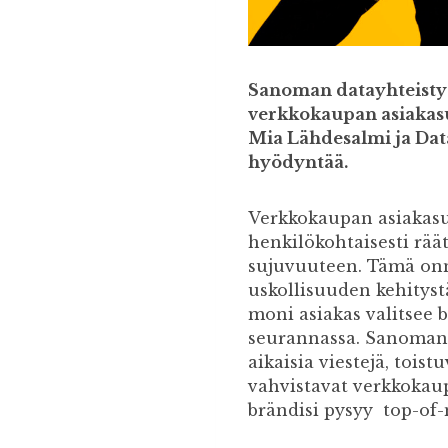
Sanoman datayhteisty
verkkokaupan asiakasu
Mia Lähdesalmi ja Dat
hyödyntää.
Verkkokaupan asiakasus
henkilökohtaisesti rää
sujuvuuteen. Tämä onn
uskollisuuden kehitystä
moni asiakas valitsee b
seurannassa. Sanoman 
aikaisia viestejä, tois
vahvistavat verkkokaup
brändisi pysyy top-of-