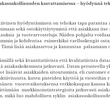
kasuskollisuuden kasvattamisessa – hyödynnä teko
iivinen hyödyntäminen on tehokas tapa parantaa as
imaan sekä ostokäyttäytymistä että asiakkaan itse
tauksia ja tuotearvosteluja. Näiden pohjalta voida
kemmin ja kohdentaa esimerkiksi vaelluskengät ostan
. Tämä lisää asiakasarvoa ja kannustaa palaamaan o
ällä sekä kvantitatiivista että kvalitatiivista data
 asiakaskokemusta jatkuvasti. Datan perusteella yks
not lisäävät asiakkaiden sitoutumista, eli customer
tiivisuutta, kuten pisteiden käyttöä ja viesteihin 
, hänen vuorovaikutuksensa verkkokaupan kanssa k
ittämään markkinointistrategioita jatkuvasti asia
, mikä luo mahdollisen syklin asiakasuskollisuude