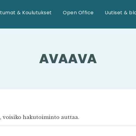
tumat & Koulutukset
Open Office
Uutiset & bl
AVAAVA
e, voisiko hakutoiminto auttaa.