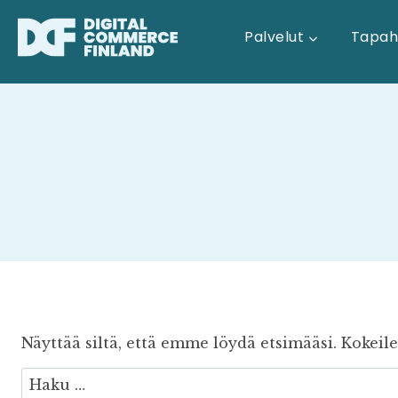
Siirry
sisältöön
Palvelut
Tapah
Näyttää siltä, että emme löydä etsimääsi. Kokeil
Haku: