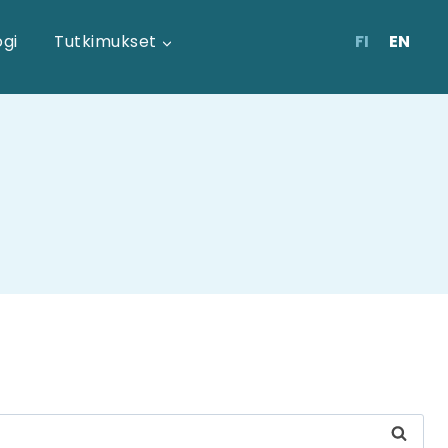
FI
EN
ogi
Tutkimukset