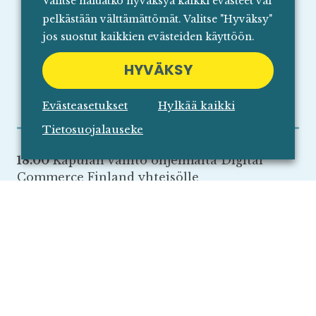
Valitse haluatko hyväksyä kaikki evästeet vai
Finnish Design Shop, Reetta Noukka,
pelkästään välttämättömät. Valitse "Hyväksy"
Chief Operating Officer
jos suostut kaikkien evästeiden käyttöön.
Discmania, Juho Rantalaiho, Chief
Executive Officer
HYVÄKSY
VIBAe, Minna & Kalle Gummerus,
Founders
Evästeasetukset
Hylkää kaikki
Tietosuojalauseke
18.00
Kapulan vaihto ohjelmalta Digital
Commerce Finland yhteisölle
Tietoa tulevista tapahtumista sekä
teemahuoneiden ohjeistus
18.20
Tauko