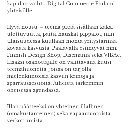
kapulan vaihto Digital Commerce Finland -
yhteisölle.
Hyvä nousu! – teema pitää sisällään kaksi
ulottuvuutta, paitsi hauskat pippalot, niin
tilaisuudessa kuullaan monta yritystarinaa
kovasta kasvusta. Päälavalla esiintyvät mm.
Finnish Design Shop, Discmania sekä VIBAe.
Lisäksi osanottajille on valittavana kuusi
teemahuonetta, joissa on tarjolla
mielenkiintoisia kasvun keinoja ja
sparraussessioita. Aiheista tarkemmin
oheisessa agendassa.
Illan päätteeksi on yhteinen illallinen
(omakustanteinen) sekä vapaamuotoista
verkottumista.