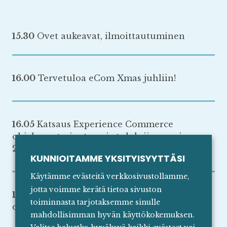
15.30
Ovet aukeavat, ilmoittautuminen
16.00
Tervetuloa eCom Xmas juhliin!
16.05
Katsaus Experience Commerce
ohjelman tarjontaan ja tuloksiin vuosina
2019-2023
KUNNIOITAMME YKSITYISYYTTÄSI
Käytämme evästeitä verkkosivustollamme,
jotta voimme kerätä tietoa sivuston
16.30
Kolme kovaa kasvajaa kertoo: Miksi me
toiminnasta tarjotaksemme sinulle
olemme menestyneet?
mahdollisimman hyvän käyttökokemuksen.