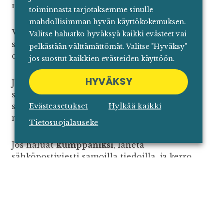
mukaan kumppanijäsenyyden kautta.
toiminnasta tarjotaksemme sinulle
mahdollisimman hyvän käyttökokemuksen.
Voit liittyä ryhmään lähettämällä
Valitse haluatko hyväksyä kaikki evästeet vai
sähköpostia osoitteeseen
pelkästään välttämättömät. Valitse "Hyväksy"
contact@digitalcommerce.fi.
jos suostut kaikkien evästeiden käyttöön.
HYVÄKSY
Jos olet
verkkokauppias
, kirjoita
sähköpostiviestiin oma nimesi, yritys, titteli
Evästeasetukset
Hylkää kaikki
sekä puhelinnumero, niin lisäämme sinut
mukaan ryhmään!
Tietosuojalauseke
Jos haluat
kumppaniksi
, lähetä
sähköpostiviesti samoilla tiedoilla, ja kerro
meille halukkuudesta liittyä kumppanina
matkaan!
Nähdään Barcelonassa!