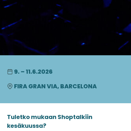
9. – 11.6.2026
FIRA GRAN VIA, BARCELONA
Tuletko mukaan Shoptalkiin
kesäkuussa?