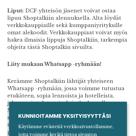
Liput:
DCF-yhteisön jäsenet voivat ostaa
lipun Shoptalkiin alennuksella. Alta löydät
verkkokauppiaille sekä kumppaniyrityksille
omat alekoodit. Verkkokauppiaat voivat myös
hakea ilmaisia lippuja Shoptalkiin, tarkempia
ohjeita tästä Shoptalkin sivuilta.
Liity mukaan Whatsapp -ryhmään!
Kerämme Shoptalkiin lähtijät yhteiseen
Whatsapp -ryhmään, jossa voimme tutustua
etukäteen, sopia lennoista ja hotelleista,
jakaa ravintolasuosituksia, keskustella
Shoptalkiin liittyyvistä teemoista, tai vaikka
KUNNIOITAMME YKSITYISYYTTÄSI
sopia, missä tavataan lasillisilla. Ryhmä on
tarkoitettu verkkokauppiaille, mutta
Käytämme evästeitä verkkosivustollamme,
palveluntarjoajat ja kumppanit pääsevät
jotta voimme kerätä tietoa sivuston